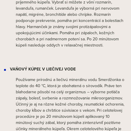
príjemného kúpeľa. Vybrať si môžete z vôní rozmarín,
levanduľa, rumanček. Levanduľa je výborná pri nervovom
napätí, migréne, bronchitíde alebo chrípke. Rozmarín
podporuje prekrvenie, pomáha pri koncentrácií a bolestiach
hlavy. Harmanček je známy svojimi protizápalovými a
upokojujúcimi účinkami. Pomáha pri zápaloch, kožných
chorobách a pri nadmernom potení sa. Po 20 minútovom
kúpeli nasleduje oddych v relaxačnej miestnosti.
VAŇOVÝ KÚPEĽ V LIEČIVEJ VODE
Používame prírodnú a liečivú minerálnu vodu Smerdžonka o
teplote do 40 °C, ktorá je obohatená o sírovodík. Práve ten
blahodarne pôsobí na celý organizmus – výborne potláča
zápaly, bolesť, svrbenie a rozmnožovanie mikroorganizmov.
Účinný je aj na rôzne kožné choroby, reumatické ochorenia,
choroby kĺbov a chrbtice súvisiace s vekom. Pri celotelovej
procedúre je po 20 minútovom kúpeli aplikovaný 10
minútový suchý zábal, ktorý pomáha zintenzívniť pozitívne
účinky minerálneho kúpeľa. Okrem celotelového kúpeľa je