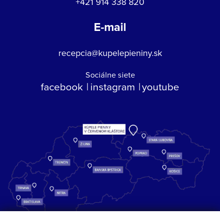
+421 914 338 820
E-mail
recepcia@kupelepieniny.sk
Sociálne siete
facebook
instagram
youtube