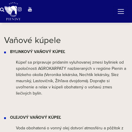
ZÁZRAČNÁ VODA
v očarujúcej prírode Pienin
Vaňové kúpele
BYLINKOVÝ VAŇOVÝ KÚPEĽ
Kúpeľ sa pripravuje pridaním vyluhovanej zmesi byliniek od
spoločnosti AGROKARPATY nazbieraných v regióne Pienin a
blízkeho okolia (Veronika lekárska, Nechtík lekársky, Slez
maurský, Lastovičník, Žihľava dvojdomá). Doprajte si
uvoľnenie a relax v kúpeli obohatený o voňavú zmes
liečivých bylín.
OLEJOVÝ VAŇOVÝ KÚPEĽ
Voda obohatená o vonný olej dotvorí atmosféru a pôžitok z