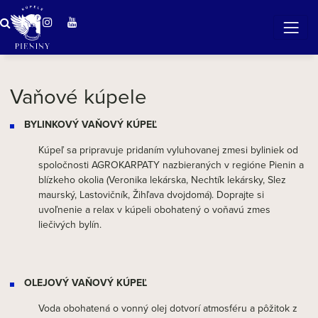
Zázračná voda v Pieninách
Vaňové kúpele
BYLINKOVÝ VAŇOVÝ KÚPEĽ
Kúpeľ sa pripravuje pridaním vyluhovanej zmesi byliniek od
spoločnosti AGROKARPATY nazbieraných v regióne Pienin a
blízkeho okolia (Veronika lekárska, Nechtík lekársky, Slez
maurský, Lastovičník, Žihľava dvojdomá). Doprajte si
uvoľnenie a relax v kúpeli obohatený o voňavú zmes
liečivých bylín.
OLEJOVÝ VAŇOVÝ KÚPEĽ
Voda obohatená o vonný olej dotvorí atmosféru a pôžitok z