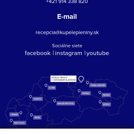
+421 914 338 820
E-mail
recepcia@kupelepieniny.sk
Sociálne siete
facebook
instagram
youtube