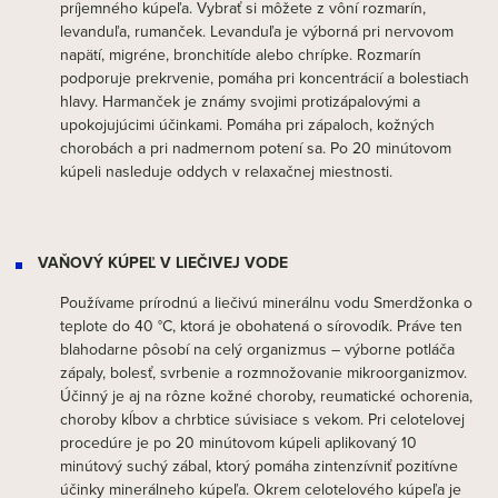
príjemného kúpeľa. Vybrať si môžete z vôní rozmarín,
levanduľa, rumanček. Levanduľa je výborná pri nervovom
napätí, migréne, bronchitíde alebo chrípke. Rozmarín
podporuje prekrvenie, pomáha pri koncentrácií a bolestiach
hlavy. Harmanček je známy svojimi protizápalovými a
upokojujúcimi účinkami. Pomáha pri zápaloch, kožných
chorobách a pri nadmernom potení sa. Po 20 minútovom
kúpeli nasleduje oddych v relaxačnej miestnosti.
VAŇOVÝ KÚPEĽ V LIEČIVEJ VODE
Používame prírodnú a liečivú minerálnu vodu Smerdžonka o
teplote do 40 °C, ktorá je obohatená o sírovodík. Práve ten
blahodarne pôsobí na celý organizmus – výborne potláča
zápaly, bolesť, svrbenie a rozmnožovanie mikroorganizmov.
Účinný je aj na rôzne kožné choroby, reumatické ochorenia,
choroby kĺbov a chrbtice súvisiace s vekom. Pri celotelovej
procedúre je po 20 minútovom kúpeli aplikovaný 10
minútový suchý zábal, ktorý pomáha zintenzívniť pozitívne
účinky minerálneho kúpeľa. Okrem celotelového kúpeľa je