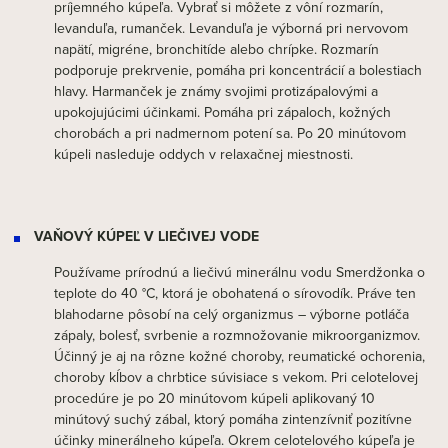
príjemného kúpeľa. Vybrať si môžete z vôní rozmarín,
levanduľa, rumanček. Levanduľa je výborná pri nervovom
napätí, migréne, bronchitíde alebo chrípke. Rozmarín
podporuje prekrvenie, pomáha pri koncentrácií a bolestiach
hlavy. Harmanček je známy svojimi protizápalovými a
upokojujúcimi účinkami. Pomáha pri zápaloch, kožných
chorobách a pri nadmernom potení sa. Po 20 minútovom
kúpeli nasleduje oddych v relaxačnej miestnosti.
VAŇOVÝ KÚPEĽ V LIEČIVEJ VODE
Používame prírodnú a liečivú minerálnu vodu Smerdžonka o
teplote do 40 °C, ktorá je obohatená o sírovodík. Práve ten
blahodarne pôsobí na celý organizmus – výborne potláča
zápaly, bolesť, svrbenie a rozmnožovanie mikroorganizmov.
Účinný je aj na rôzne kožné choroby, reumatické ochorenia,
choroby kĺbov a chrbtice súvisiace s vekom. Pri celotelovej
procedúre je po 20 minútovom kúpeli aplikovaný 10
minútový suchý zábal, ktorý pomáha zintenzívniť pozitívne
účinky minerálneho kúpeľa. Okrem celotelového kúpeľa je