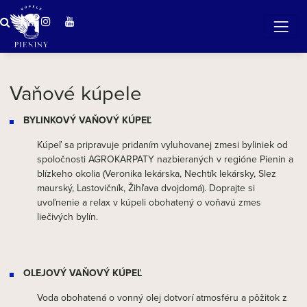
Zázračná voda v Pieninách
Vaňové kúpele
BYLINKOVÝ VAŇOVÝ KÚPEĽ
Kúpeľ sa pripravuje pridaním vyluhovanej zmesi byliniek od
spoločnosti AGROKARPATY nazbieraných v regióne Pienin a
blízkeho okolia (Veronika lekárska, Nechtík lekársky, Slez
maurský, Lastovičník, Žihľava dvojdomá). Doprajte si
uvoľnenie a relax v kúpeli obohatený o voňavú zmes
liečivých bylín.
OLEJOVÝ VAŇOVÝ KÚPEĽ
Voda obohatená o vonný olej dotvorí atmosféru a pôžitok z