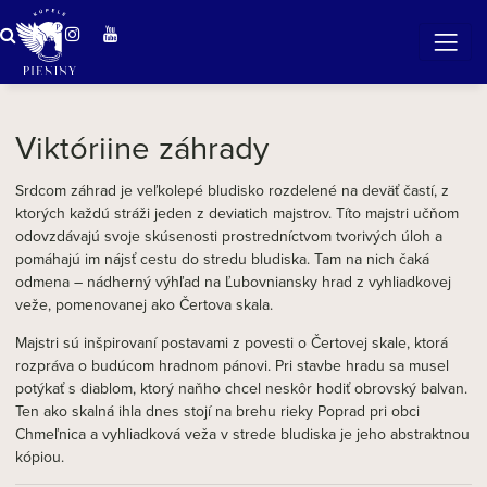
ZÁZRAČNÁ VODA
v očarujúcej prírode Pienin
Viktóriine záhrady
Srdcom záhrad je veľkolepé bludisko rozdelené na deväť častí, z
ktorých každú stráži jeden z deviatich majstrov. Títo majstri učňom
odovzdávajú svoje skúsenosti prostredníctvom tvorivých úloh a
pomáhajú im nájsť cestu do stredu bludiska. Tam na nich čaká
odmena – nádherný výhľad na Ľubovniansky hrad z vyhliadkovej
veže, pomenovanej ako Čertova skala.
Majstri sú inšpirovaní postavami z povesti o Čertovej skale, ktorá
rozpráva o budúcom hradnom pánovi. Pri stavbe hradu sa musel
potýkať s diablom, ktorý naňho chcel neskôr hodiť obrovský balvan.
Ten ako skalná ihla dnes stojí na brehu rieky Poprad pri obci
Chmeľnica a vyhliadková veža v strede bludiska je jeho abstraktnou
kópiou.