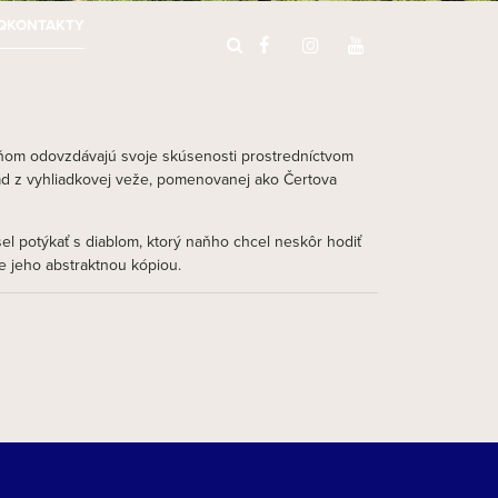
Q
KONTAKTY
 učňom odovzdávajú svoje skúsenosti prostredníctvom
ad z vyhliadkovej veže, pomenovanej ako Čertova
el potýkať s diablom, ktorý naňho chcel neskôr hodiť
je jeho abstraktnou kópiou.