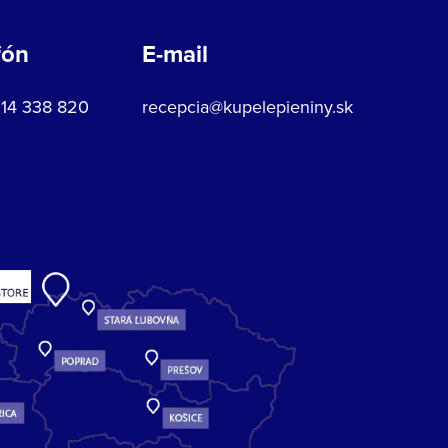
fón
E-mail
914 338 820
recepcia@kupelepieniny.sk