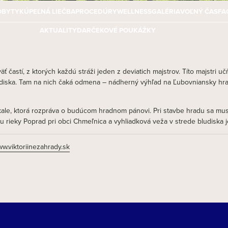
OBYTY
KÚPEĽNÁ LIEČBA
PROCEDÚRY
WELLNESS
GALÉRIA
VOĽNÝ ČAS
FA
AKTUALITY
DARČEKOVÉ POUKÁŽKY
 častí, z ktorých každú stráži jeden z deviatich majstrov. Títo majstri
ludiska. Tam na nich čaká odmena – nádherný výhľad na Ľubovniansky hr
skale, ktorá rozpráva o budúcom hradnom pánovi. Pri stavbe hradu sa mus
hu rieky Poprad pri obci Chmeľnica a vyhliadková veža v strede bludiska 
w.viktoriinezahrady.sk