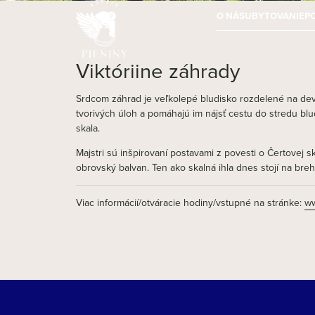
O NÁS
UBYTOVANIE
P
Viktóriine záhrady
Srdcom záhrad je veľkolepé bludisko rozdelené na deväť
tvorivých úloh a pomáhajú im nájsť cestu do stredu b
skala.
Majstri sú inšpirovaní postavami z povesti o Čertovej 
obrovský balvan. Ten ako skalná ihla dnes stojí na bre
Viac informácií/otváracie hodiny/vstupné na stránke:
ww