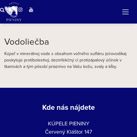
ZÁZRAČNÁ VODA
v očarujúcej prírode Pienin
Vodoliečba
Kúpeľ v minerálnej vode s obsahom voľného sulfánu (sírovodíka)
poskytuje protibolestivý, dezinfekčný ci protizápalový účinok v
tkanivách a tým pôsobí priaznivo na Vašu kožu, svaly a kĺby.
Kde nás nájdete
KÚPELE PIENINY
Červený Kláštor 147