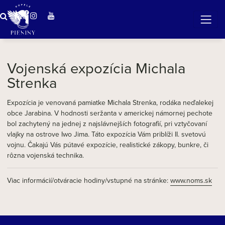
ZÁZRAČNÁ VODA
v očarujúcej prírode Pienin
Vojenská expozícia Michala
Strenka
Expozícia je venovaná pamiatke Michala Strenka, rodáka neďalekej
obce Jarabina. V hodnosti seržanta v americkej námornej pechote
bol zachytený na jednej z najslávnejších fotografií, pri vztyčovaní
vlajky na ostrove Iwo Jima. Táto expozícia Vám priblíži II. svetovú
vojnu. Čakajú Vás pútavé expozície, realistické zákopy, bunkre, či
rôzna vojenská technika.
Viac informácií/otváracie hodiny/vstupné na stránke:
www.noms.sk