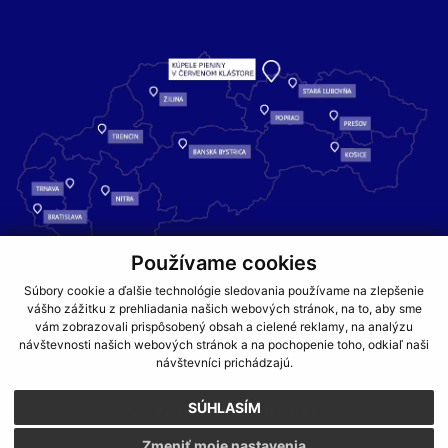
Používame cookies
Kúpele Pieniny – miesto, kde sa príroda stretáva s liečivou silou
Súbory cookie a ďalšie technológie sledovania používame na zlepšenie
vody a oddychom pre telo aj dušu.
vášho zážitku z prehliadania našich webových stránok, na to, aby sme
vám zobrazovali prispôsobený obsah a cielené reklamy, na analýzu
návštevnosti našich webových stránok a na pochopenie toho, odkiaľ naši
GDPR
COOKIES
PARTNERI
JEDÁLNY LÍSTOK
návštevníci prichádzajú.
CENNÍKY
SÚHLASÍM
NA ZAČIATOK STRÁNKY
Zmeniť moje nastavenia