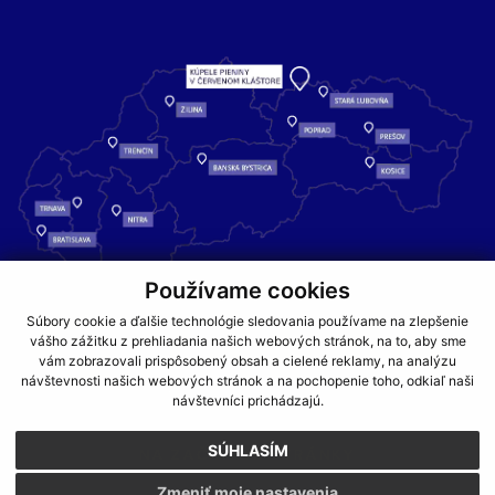
Používame cookies
Kúpele Pieniny – miesto, kde sa príroda stretáva s liečivou silou
Súbory cookie a ďalšie technológie sledovania používame na zlepšenie
vody a oddychom pre telo aj dušu.
vášho zážitku z prehliadania našich webových stránok, na to, aby sme
vám zobrazovali prispôsobený obsah a cielené reklamy, na analýzu
návštevnosti našich webových stránok a na pochopenie toho, odkiaľ naši
GDPR
COOKIES
PARTNERI
JEDÁLNY LÍSTOK
návštevníci prichádzajú.
CENNÍKY
SÚHLASÍM
NA ZAČIATOK STRÁNKY
Zmeniť moje nastavenia