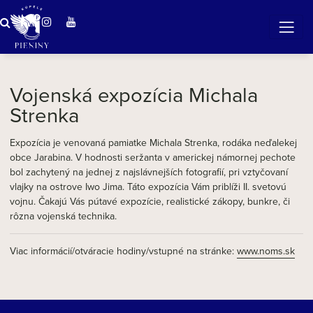
ZÁZRAČNÁ VODA
v očarujúcej prírode Pienin
Vojenská expozícia Michala
Strenka
Expozícia je venovaná pamiatke Michala Strenka, rodáka neďalekej
obce Jarabina. V hodnosti seržanta v americkej námornej pechote
bol zachytený na jednej z najslávnejších fotografií, pri vztyčovaní
vlajky na ostrove Iwo Jima. Táto expozícia Vám priblíži II. svetovú
vojnu. Čakajú Vás pútavé expozície, realistické zákopy, bunkre, či
rôzna vojenská technika.
Viac informácií/otváracie hodiny/vstupné na stránke:
www.noms.sk