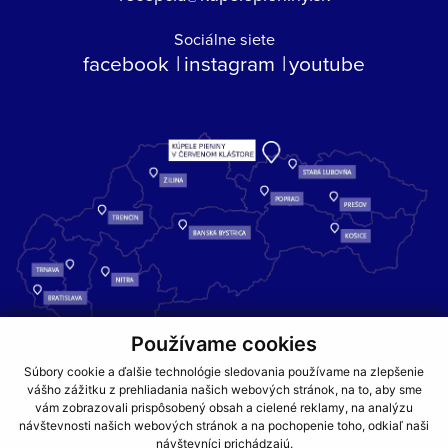
Sociálne siete
facebook
instagram
youtube
Používame cookies
Kúpele Pieniny – miesto, kde sa príroda stretáva s liečivou silou
Súbory cookie a ďalšie technológie sledovania používame na zlepšenie
vody a oddychom pre telo aj dušu.
vášho zážitku z prehliadania našich webových stránok, na to, aby sme
vám zobrazovali prispôsobený obsah a cielené reklamy, na analýzu
návštevnosti našich webových stránok a na pochopenie toho, odkiaľ naši
GDPR
COOKIES
PARTNERI
JEDÁLNY LÍSTOK
návštevníci prichádzajú.