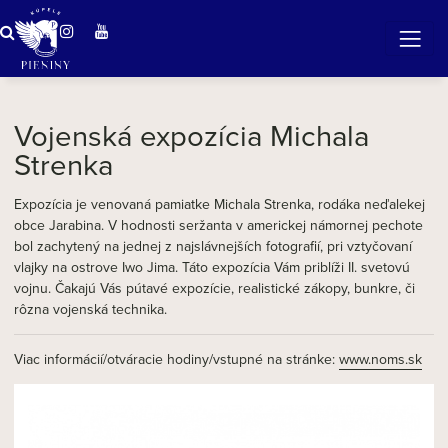
Zázračná voda v Pieninách
Vojenská expozícia Michala
Strenka
Expozícia je venovaná pamiatke Michala Strenka, rodáka neďalekej
obce Jarabina. V hodnosti seržanta v americkej námornej pechote
bol zachytený na jednej z najslávnejších fotografií, pri vztyčovaní
vlajky na ostrove Iwo Jima. Táto expozícia Vám priblíži II. svetovú
vojnu. Čakajú Vás pútavé expozície, realistické zákopy, bunkre, či
rôzna vojenská technika.
Viac informácií/otváracie hodiny/vstupné na stránke:
www.noms.sk