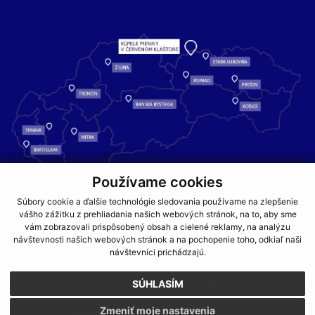
Používame cookies
Kúpele Pieniny – miesto, kde sa príroda stretáva s liečivou silou
Súbory cookie a ďalšie technológie sledovania používame na zlepšenie
vášho zážitku z prehliadania našich webových stránok, na to, aby sme
vody a oddychom pre telo aj dušu.
vám zobrazovali prispôsobený obsah a cielené reklamy, na analýzu
návštevnosti našich webových stránok a na pochopenie toho, odkiaľ naši
GDPR
COOKIES
PARTNERI
JEDÁLNY LÍSTOK
návštevníci prichádzajú.
CENNÍKY
SÚHLASÍM
NA ZAČIATOK STRÁNKY
Zmeniť moje nastavenia
WEBDESIGN
WEBEX.DIGITAL