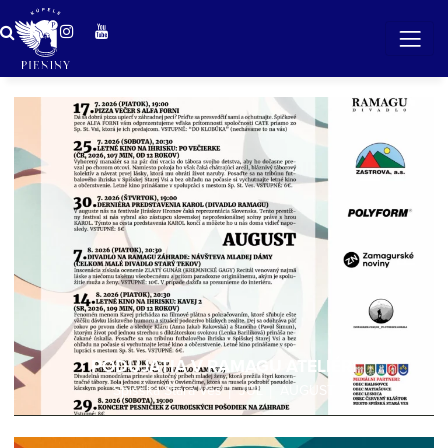
ZÁZRAČNÁ VODA
v očarujúcej prírode Pienin
PODUJATIA V RAMAGU ATELIÉRI
Spišská Stará Ves │ JÚL │ AUGUST