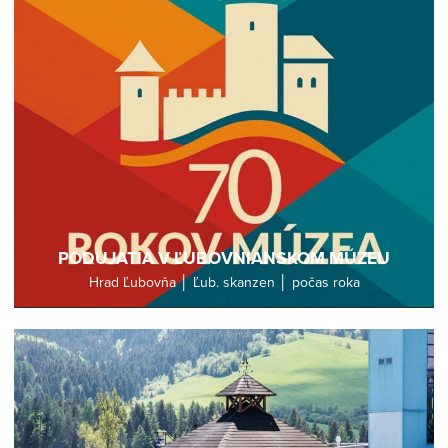
PODUJATIA V ĽUBOVNIANSKOM MÚZEU
Hrad Ľubovňa │ Ľub. skanzen │ počas roka