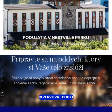
PODUJATIA V NESTVILLE PARKU
Nestville Park │ Hniezdne │ počas roka
Pripravte
sa
na
oddych,
ktorý
si
Vaše
telo
zaslúži
Rezervujte si pobyt v srdci národného parku a doprajte si
spojenie liečby, regenerácie, relaxu a wellness zážitku.
REZERVOVAŤ POBYT