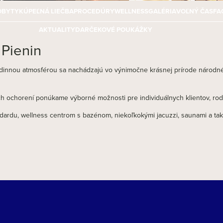
OBYTY
KÚPEĽNÁ LIEČBA
PROCEDÚRY
WELLNESS
GALÉRIA
VOĽNÝ ČAS
FA
AKTUALITY
DARČEKOVÉ POUKÁŽKY
 Pienin
dinnou atmosférou
sa nachádzajú vo výnimočne krásnej prírode národnéh
 ochorení ponúkame výborné možnosti pre individuálnych klientov, rodin
rdu, wellness centrom s bazénom, niekoľkokými jacuzzi, saunami a ta