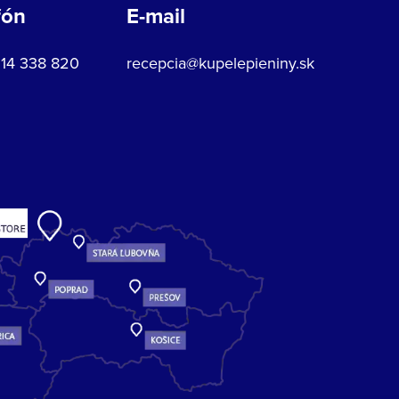
fón
E-mail
914 338 820
recepcia@kupelepieniny.sk