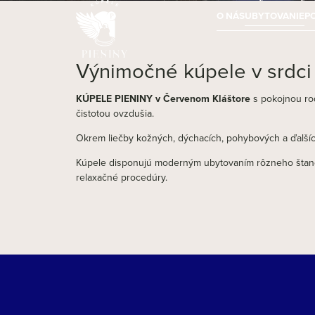
O NÁS
UBYTOVANIE
P
Výnimočné kúpele v srdci
KÚPELE PIENINY v Červenom Kláštore
s pokojnou ro
čistotou ovzdušia.
Okrem liečby kožných, dýchacích, pohybových a ďalších
Kúpele disponujú moderným ubytovaním rôzneho štanda
relaxačné procedúry.