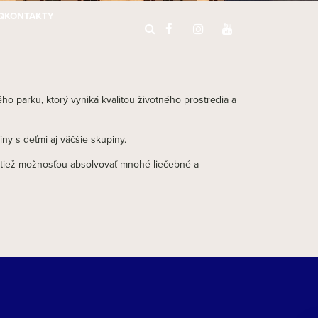
Q
KONTAKTY
o parku, ktorý vyniká kvalitou životného prostredia a
y s deťmi aj väčšie skupiny.
ktiež možnosťou absolvovať mnohé liečebné a