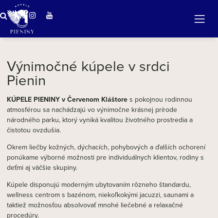
Zázračná voda v Pieninách
Výnimočné kúpele v srdci
Pienin
KÚPELE PIENINY v Červenom Kláštore
s pokojnou rodinnou
atmosférou
sa nachádzajú vo výnimočne krásnej prírode
národného parku, ktorý vyniká kvalitou životného prostredia a
čistotou ovzdušia.
Okrem liečby kožných, dýchacích, pohybových a ďalších ochorení
ponúkame výborné možnosti pre individuálnych klientov, rodiny s
deťmi aj väčšie skupiny.
Kúpele disponujú moderným ubytovaním rôzneho štandardu,
wellness centrom s bazénom, niekoľkokými jacuzzi, saunami a
taktiež možnosťou absolvovať mnohé liečebné a relaxačné
procedúry.