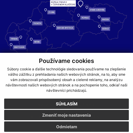
Používame cookies
Kúpele Pieniny – miesto, kde sa príroda stretáva s liečivou silou
Súbory cookie a ďalšie technológie sledovania používame na zlepšenie
vody a oddychom pre telo aj dušu.
vášho zážitku z prehliadania našich webových stránok, na to, aby sme
vám zobrazovali prispôsobený obsah a cielené reklamy, na analýzu
návštevnosti našich webových stránok a na pochopenie toho, odkiaľ naši
GDPR
COOKIES
PARTNERI
JEDÁLNY LÍSTOK
návštevníci prichádzajú.
CENNÍKY
SÚHLASÍM
NA ZAČIATOK STRÁNKY
Zmeniť moje nastavenia
WEBDESIGN
WEBEX.DIGITAL
Odmietam
REZERVOVAŤ UBYTOVANIE