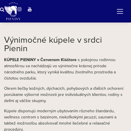
Zázračná voda v Pieninách
Výnimočné kúpele v srdci
Pienin
KÚPELE PIENINY v Červenom Kláštore
s pokojnou rodinnou
atmosférou
sa nachádzajú vo výnimočne krásnej prírode
národného parku, ktorý vyniká kvalitou životného prostredia a
čistotou ovzdušia.
Okrem liečby kožných, dýchacích, pohybových a ďalších ochorení
ponúkame výborné možnosti pre individuálnych klientov, rodiny s
deťmi aj väčšie skupiny.
Kúpele disponujú moderným ubytovaním rôzneho štandardu,
wellness centrom s bazénom, niekoľkokými jacuzzi, saunami a
taktiež možnosťou absolvovať mnohé liečebné a relaxačné
procedúry.