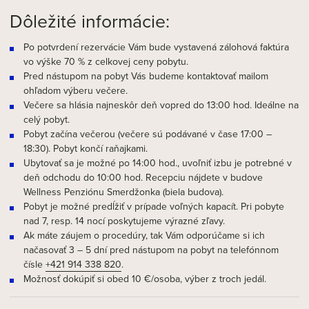
Dôležité informácie:
Po potvrdení rezervácie Vám bude vystavená zálohová faktúra
vo výške 70 % z celkovej ceny pobytu.
Pred nástupom na pobyt Vás budeme kontaktovať mailom
ohľadom výberu večere.
Večere sa hlásia najneskôr deň vopred do 13:00 hod. Ideálne na
celý pobyt.
Pobyt začína večerou (večere sú podávané v čase 17:00 –
18:30). Pobyt končí raňajkami.
Ubytovať sa je možné po 14:00 hod., uvoľniť izbu je potrebné v
deň odchodu do 10:00 hod. Recepciu nájdete v budove
Wellness Penziónu Smerdžonka (biela budova).
Pobyt je možné predĺžiť v prípade voľných kapacít. Pri pobyte
nad 7, resp. 14 nocí poskytujeme výrazné zľavy.
Ak máte záujem o procedúry, tak Vám odporúčame si ich
načasovať 3 – 5 dní pred nástupom na pobyt na telefónnom
čísle
+421 914 338 820
.
Možnosť dokúpiť si obed 10 €/osoba, výber z troch jedál.