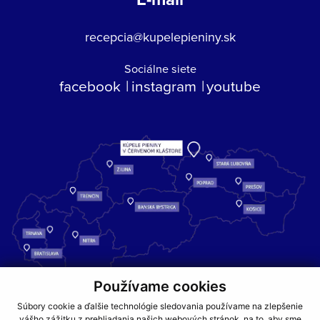
recepcia@kupelepieniny.sk
Sociálne siete
facebook
instagram
youtube
Používame cookies
Kúpele Pieniny – miesto, kde sa príroda stretáva s liečivou silou
Súbory cookie a ďalšie technológie sledovania používame na zlepšenie
vášho zážitku z prehliadania našich webových stránok, na to, aby sme