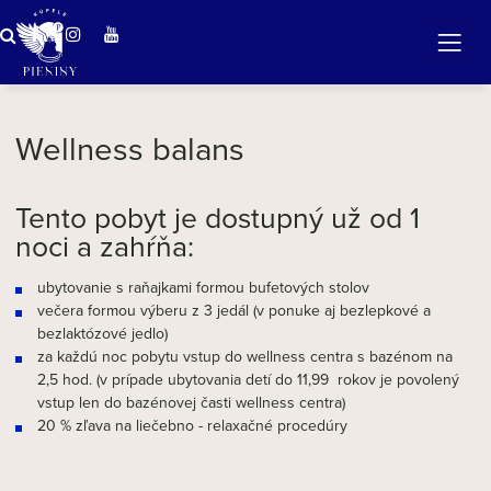
Zázračná voda v Pieninách
Wellness balans
Tento pobyt je dostupný už od 1
noci a zahŕňa:
ubytovanie s raňajkami formou bufetových stolov
večera formou výberu z 3 jedál (v ponuke aj bezlepkové a
bezlaktózové jedlo)
za každú noc pobytu vstup do wellness centra s bazénom na
2,5 hod. (v prípade ubytovania detí do 11,99 rokov je povolený
vstup len do bazénovej časti wellness centra)
20 % zľava na liečebno - relaxačné procedúry