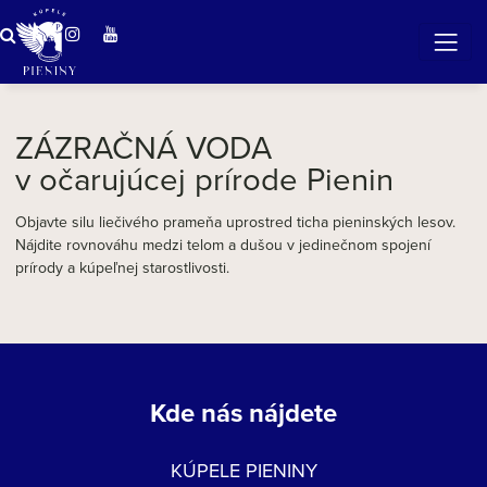
ZÁZRAČNÁ VODA
v očarujúcej prírode Pienin
ZÁZRAČNÁ VODA
v očarujúcej prírode Pienin
Objavte silu liečivého prameňa uprostred ticha pieninských lesov.
Nájdite rovnováhu medzi telom a dušou v jedinečnom spojení
prírody a kúpeľnej starostlivosti.
Kde nás nájdete
KÚPELE PIENINY