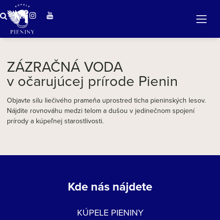
Zázračná voda v Pieninách
ZÁZRAČNÁ VODA
v očarujúcej prírode Pienin
Objavte silu liečivého prameňa uprostred ticha pieninských lesov.
Nájdite rovnováhu medzi telom a dušou v jedinečnom spojení
prírody a kúpeľnej starostlivosti.
Kde nás nájdete
KÚPELE PIENINY