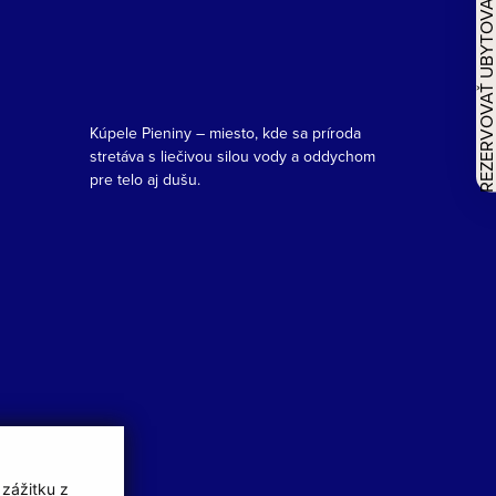
REZERVOVAŤ UBYTOVAN
Kúpele Pieniny – miesto, kde sa príroda
stretáva s liečivou silou vody a oddychom
pre telo aj dušu.
 zážitku z