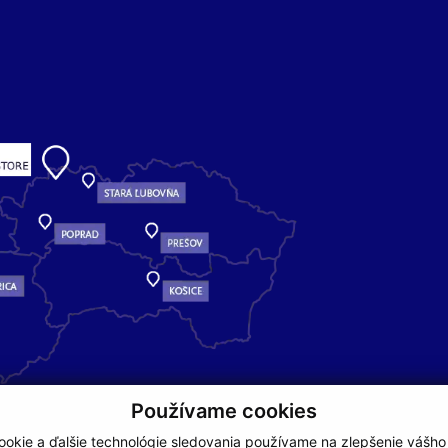
Používame cookies
okie a ďalšie technológie sledovania používame na zlepšenie vášho