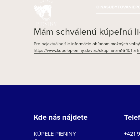
O NÁS
UBYTOVANIE
P
Mám schválenú kúpeľnú li
Pre najaktuálnejšie informácie ohľadom možných voľných
https://www.kupelepieniny.sk/viac/skupina-a-a16-101
a
h
Kde nás nájdete
Tele
KÚPELE PIENINY
+421 