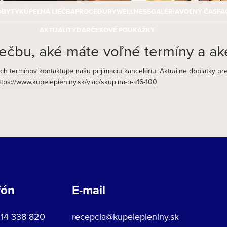
OBYTY
KÚPEĽNÁ LIEČBA
PROCEDÚRY
WELLNESS
GALÉRIA
VOĽNÝ ČAS
FA
AKTUALITY
DARČEKOVÉ POUKÁŽKY
ečbu, aké máte voľné termíny a ak
 termínov kontaktujte našu prijímaciu kanceláriu. Aktuálne doplatky pre
ttps://www.kupelepieniny.sk/viac/skupina-b-a16-100
fón
E-mail
914 338 820
recepcia@kupelepieniny.sk